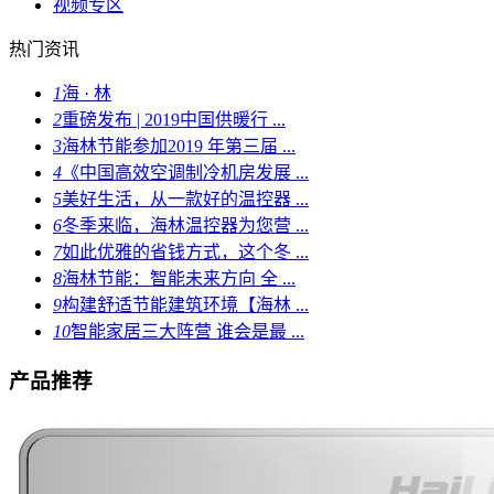
视频专区
热门资讯
1
海 · 林
2
重磅发布 | 2019中国供暖行 ...
3
海林节能参加2019 年第三届 ...
4
《中国高效空调制冷机房发展 ...
5
美好生活，从一款好的温控器 ...
6
冬季来临，海林温控器为您营 ...
7
如此优雅的省钱方式，这个冬 ...
8
海林节能：智能未来方向 全 ...
9
构建舒适节能建筑环境【海林 ...
10
智能家居三大阵营 谁会是最 ...
产品推荐