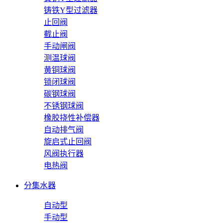
铸铁Y型过滤器
止回阀
截止阀
手动闸阀
测温球阀
黄铜球阀
锁闭球阀
碳钢球阀
不锈钢球阀
橡胶挠性补偿器
自动排气阀
旋启式止回阀
风阀执行器
电热阀
分集水器
自动型
手动型