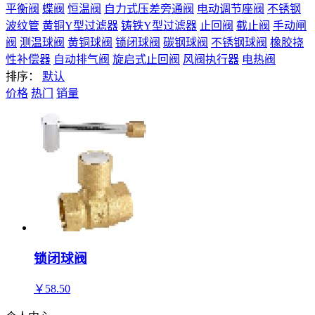
平衡阀
蝶阀
恒温阀
自力式压差旁通阀
电动调节座阀
不锈钢
波纹管
黄铜Y型过滤器
铸铁Y型过滤器
止回阀
截止阀
手动闸
阀
测温球阀
黄铜球阀
锁闭球阀
碳钢球阀
不锈钢球阀
橡胶挠
性补偿器
自动排气阀
旋启式止回阀
风阀执行器
电热阀
排序：
默认
价格
热门
销量
锁闭球阀
￥
58.50