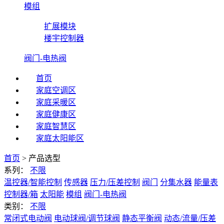
模组
扩展模块
楼宇控制器
阀门-电热阀
首页
家庭空调区
家庭采暖区
家庭健康区
家庭智慧区
家庭太阳能区
首页
>
产品选型
系列：
不限
温控器/智能控制
传感器
压力/压差控制
阀门
分集水器
能量表
控制器/箱
太阳能
模组
阀门-电热阀
类别：
不限
常闭式电动阀
电动球阀/调节球阀
静态平衡阀
动态/流量/压差