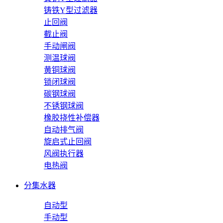
铸铁Y型过滤器
止回阀
截止阀
手动闸阀
测温球阀
黄铜球阀
锁闭球阀
碳钢球阀
不锈钢球阀
橡胶挠性补偿器
自动排气阀
旋启式止回阀
风阀执行器
电热阀
分集水器
自动型
手动型